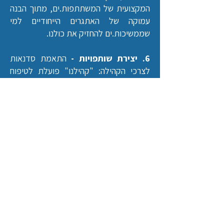
המקצועית של המשתתפות.ים, מתוך הבנה
עמוקה של האתגרים הייחודיים למי
שממשיכות.ים להחזיק את כולנו.
6. יצירת שותפויות -
התאמת סדנאות
לצרכי הקהילה:
"קהילנו" פועלת לטיפוח
שיתופי פעולה עם ארגונים וקהילות ברחבי
הארץ, במטרה להתאים סדנאות ופעילויות
לצרכים הייחודיים של כל קהילה או מסגרת
ארגונית.
הידע, הניסיון והקשרים המקצועיים
של צוות המיזם מאפשרים לנו למנף רשת
רחבה של שותפויות, כך שכל מי
שמתמודד.ת עם טראומה, ללא מגבלות
גיאוגרפיות, חברתיות או כלכליות, יוכל.ה
ליהנות ממענה מותאם ונגיש.
"קהילנו"
משתפת פעולה עם מיזם "לא לבד", רשת
מרפאות ממוקדות טראומה המבוססות על
טיפול באמנות, שהוקם ע"י ד"ר אופירה