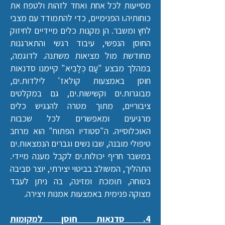
מסייעות לכל אחת ואחד לזהות ולטפח את
כוחותיה.ו הפנימיים, כדי להתמודד עם מצבי
לחץ ומשבר. הן מקנות כלים מיידיים לחיזוק
החוסן הנפשי, עיבוד רגשי והתארגנות
מחודשת מול מציאות משתנה. לדוגמה,
במהלך מבצע "עָם כְּלָבִיא" קיימנו סדנאות
חוסן באמצעות קולאז' לילדות.ים,
מבוגרות.ים וקשישות.ים, גם במקלטים
ציבוריים, מתוך מטרה להנגיש כלים
מרגיעים ומאפשרים לכל שכבות
האוכלוסייה.
ה"סטודיו הפתוח" הוא מרחב
טיפולי מובנה, שבו נשים וגברים הנמצאות.ים
במשבר חריף יכולות.ים לקבל מענה מיידי.
התהליך, המשולב בביטוי יצירתי, יוצר סביבה
בטוחה, תומכת ומזינה, בה ניתן לעבד
מצוקה פנימית באמצעות אמנות ויצירה.
4. סדנאות חוסן למקומות