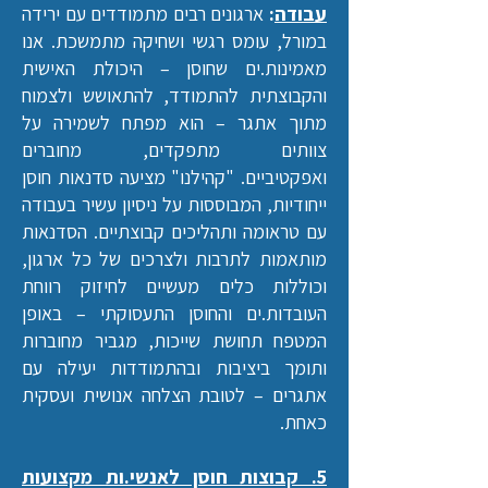
עבודה
:
ארגונים רבים מתמודדים עם ירידה
במורל, עומס רגשי ושחיקה מתמשכת. אנו
מאמינות.ים שחוסן – היכולת האישית
והקבוצתית להתמודד, להתאושש ולצמוח
מתוך אתגר – הוא מפתח לשמירה על
צוותים מתפקדים, מחוברים
ואפקטיביים.
"קהילנו" מציעה סדנאות חוסן
ייחודיות, המבוססות על ניסיון עשיר בעבודה
עם טראומה ותהליכים קבוצתיים.
הסדנאות
מותאמות לתרבות ולצרכים של כל ארגון,
וכוללות כלים מעשיים לחיזוק רווחת
העובדות.ים והחוסן התעסוקתי – באופן
המטפח תחושת שייכות, מגביר מחוברות
ותומך ביציבות ובהתמודדות יעילה עם
אתגרים – לטובת הצלחה אנושית ועסקית
כאחת.
5. קבוצות חוסן לאנשי.ות מקצועות